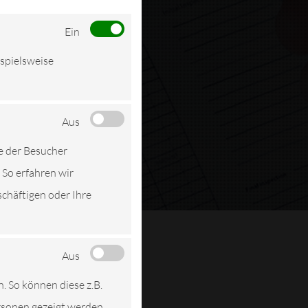
Ein
ispielsweise
Aus
e der Besucher
 So erfahren wir
schäftigen oder Ihre
Aus
n. So können diese z.B.
ersonen gezeigt werden