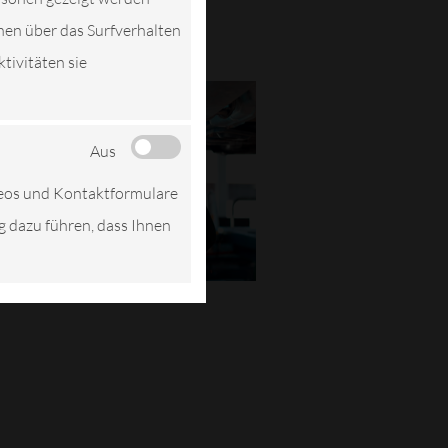
nen über das Surfverhalten
tivitäten sie
Aus
deos und Kontaktformulare
ng dazu führen, dass Ihnen