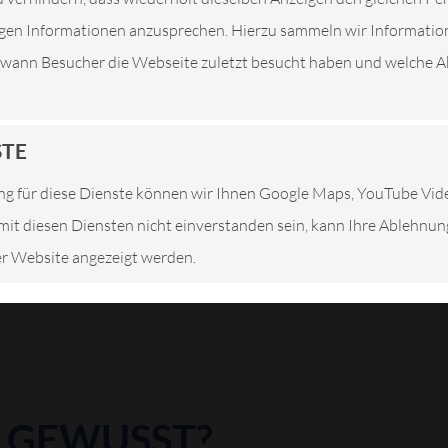
tigen Informationen anzusprechen. Hierzu sammeln wir Informatio
. wann Besucher die Webseite zuletzt besucht haben und welche Ak
ien. Der Weg zu einer Fachwerkstatt ist unumgänglich.
nende und starke Lärmentwicklung meist letztes Signal
STE
rhöhten Kraftstoffverbrauch infolge eines nicht voll
hingegen nehmen die Wenigsten sofort wahr. Daher ist
g für diese Dienste können wir Ihnen Google Maps, YouTube Vi
rsorge besser als Nachsicht. Die volle
e mit diesen Diensten nicht einverstanden sein, kann Ihre Ablehnu
ators kann nur mit spezieller Werkstattausrüstung
ser Website angezeigt werden.
S GEWUSST?