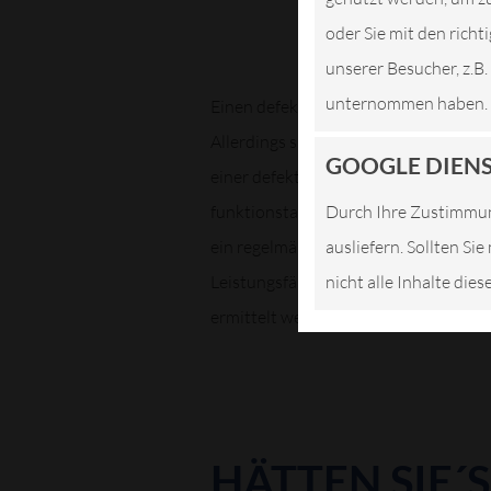
oder Sie mit den rich
unserer Besucher, z.B
unternommen haben.
Einen defekten Auspuff hören auch La
Allerdings sind die knatternde, dröh
GOOGLE DIEN
einer defekten Auspuffanlage. Einen e
funktionstauglichen Schalldämpfers 
Durch Ihre Zustimmun
ein regelmäßiger Check ratsam und Vo
ausliefern. Sollten Si
Leistungsfähigkeit bspw. des Katalys
nicht alle Inhalte die
ermittelt werden.
HÄTTEN SIE´