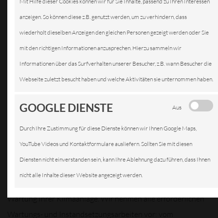
Mit Hilfe dieser Cookies können wir für Sie Inhalte, passend zu Ihren Interessen
KLIMAANLAGEN
anzeigen. So können diese z.B. genutzt werden, um zu verhindern, dass
wiederholt dieselben Anzeigen den gleichen Personen gezeigt werden oder Sie
mit den richtigen Informationen anzusprechen. Hierzu sammeln wir
Informationen über das Surfverhalten unserer Besucher, z.B. wann Besucher die
Damit das
Webseite zuletzt besucht haben und welche Aktivitäten sie unternommen haben.
Auto im
Sommer
GOOGLE DIENSTE
Aus
nicht
Durch Ihre Zustimmung für diese Dienste können wir Ihnen Google Maps,
überhitzt
YouTube Videos und Kontaktformulare ausliefern. Sollten Sie mit diesen
und im
Diensten nicht einverstanden sein, kann Ihre Ablehnung dazu führen, dass Ihnen
Winter die
nicht alle Inhalte dieser Website angezeigt werden.
Scheiben nicht beschlagen, empfehlen wir eine regelmäßige
Wartung Ihrer Klimaanlage. Wir nehmen alle erforderlichen
Wartungs- und Instandsetzungsarbeiten vor: vom