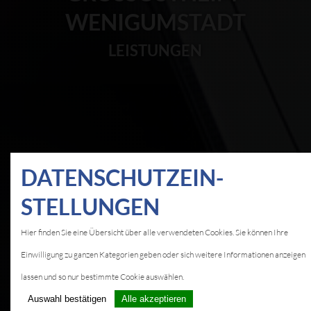
ENIGUMSTADT
LEISTUNGEN
DATEN­SCHUTZ­EIN­
STELLUNGEN
Hier finden Sie eine Übersicht über alle verwendeten Cookies. Sie können Ihre
Einwilligung zu ganzen Kategorien geben oder sich weitere Informationen anzeigen
lassen und so nur bestimmte Cookie auswählen.
Auswahl bestätigen
Alle akzeptieren