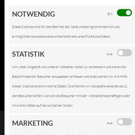
NOTWENDIG
Ein
Diese Cookies sind für den Betrieb der Seite unbedingt erforderlich und
ermöglichen beispielsweise sicherheitsrelevante Funktionalitäten.
STATISTIK
Aus
Um unser Angebot und unsere Webseite weiter zu verbessern und sie an die
Bedürfnisse der Besucher anzupassen, erfassen und analysieren wir mit Hilfe
dieser Cookies anonymisierte Daten. So erfahren wir beispielsweise etwas zu
den Besucherzahlen, wie sich die Besucher mit der Webseite beschäftigen oder
Ihre Aktivitäten auf den einzelnen Seiten.
MARKETING
Aus