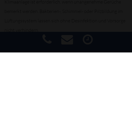
Klimaanlage ist erforderlich, wenn unangenehme Gerüche
bemerkt werden. Bakterien-, Schimmel- oder Pilzbildung im
Lüftungssystem lassen sich ohne Desinfektion und Vorsorge
nicht verhindern.
Das Kältemittel wird abgesaugt und im Klimaservicegerät
entfeuchtet. Gleichzeitig führt das Klimaservicegerät die
Dichtigkeitsprüfung durch. Anschließend wird exakt die vom
Impressum
|
Haftungsausschluss
|
Datenschutz
|
Barrierefreiheit
Fahrzeughersteller vorgegebene Menge Kältemittel in das
System eingefüllt. Auch die abgesaugte Ölmenge wird durch
Frischöl ergänzt. Mit einer Funktionskontrolle endet der
Klimaservice. Ein Filterwechsel ist vom Hersteller
vorgeschrieben bzw. nach bestimmten Intervallen
empfohlen. Überprüfen Sie dafür Ihr Handbuch oder lassen
Sie sich von Experten beraten.