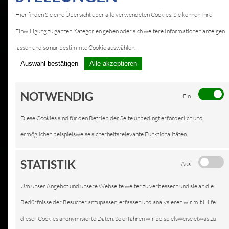
Hier finden Sie eine Übersicht über alle verwendeten Cookies. Sie können Ihre
Einwilligung zu ganzen Kategorien geben oder sich weitere Informationen anzeigen
lassen und so nur bestimmte Cookie auswählen.
Auswahl bestätigen
Alle akzeptieren
NOTWENDIG
Ein
Diese Cookies sind für den Betrieb der Seite unbedingt erforderlich und
ermöglichen beispielsweise sicherheitsrelevante Funktionalitäten.
STATISTIK
Aus
Um unser Angebot und unsere Webseite weiter zu verbessern und sie an die
Bedürfnisse der Besucher anzupassen, erfassen und analysieren wir mit Hilfe
dieser Cookies anonymisierte Daten. So erfahren wir beispielsweise etwas zu