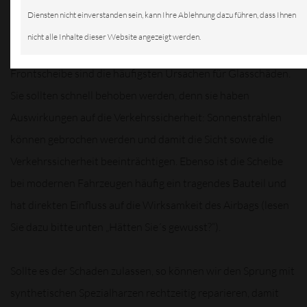
in der
Diensten nicht einverstanden sein, kann Ihre Ablehnung dazu führen, dass Ihnen
nicht alle Inhalte dieser Website angezeigt werden.
Frontscheibe sind die häufigsten Ursachen für Glasschäden.
Sie sollten schnell behoben werden, denn sie haben
Auswirkungen auf die Verkehrssicherheit: Sonnenstrahlen
können gebrochen werden und damit die Sicht sowie die
Verkehrssicherheit beeinträchtigen. Ebenso ist die Scheibe
bei modernen Fahrzeugen häufig ein tragendes Bauteil und
hat direkten Einfluss auf die Wirksamkeit des Airbags (lesen
Sie dazu bitte unten „Hätten Sie´s gewusst?“).
Sollte es der Schaden zulassen, so können wir den Sprung mit
synthetischen Spezialharzen rechtzeitig reparieren, damit