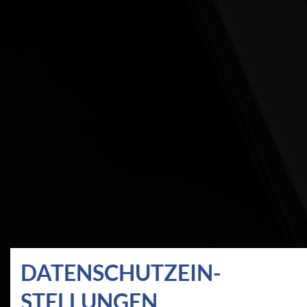
DATEN­SCHUTZ­EIN­
STELLUNGEN